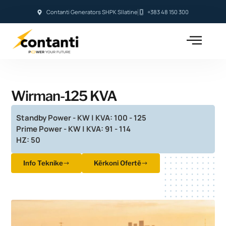
Contanti Generators SHPK Sllatine
+383 48 150 300
Wirman-125 KVA
Standby Power - KW | KVA: 100 - 125
Prime Power - KW | KVA: 91 - 114
HZ: 50
Info Teknike
Kërkoni Ofertë