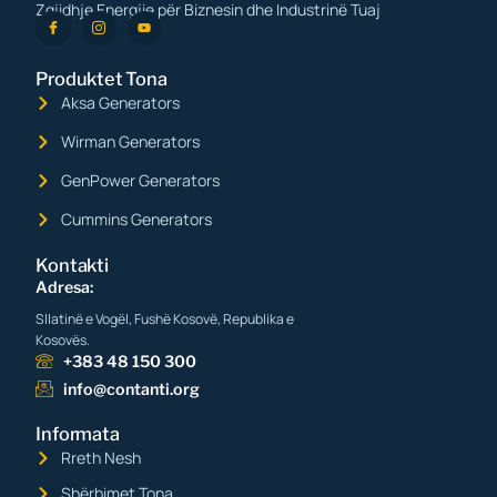
Zgjidhje Energjie për Biznesin dhe Industrinë Tuaj
Produktet Tona
Aksa Generators
Wirman Generators
GenPower Generators
Cummins Generators
Kontakti
Adresa:
Sllatinë e Vogël, Fushë Kosovë, Republika e
Kosovës.
+383 48 150 300
info@contanti.org
Informata
Rreth Nesh
Shërbimet Tona