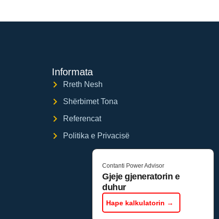
Informata
Rreth Nesh
Shërbimet Tona
Referencat
Politika e Privacisë
Contanti Power Advisor
Gjeje gjeneratorin e
duhur
Hape kalkulatorin →
Web by: Flutra Webs