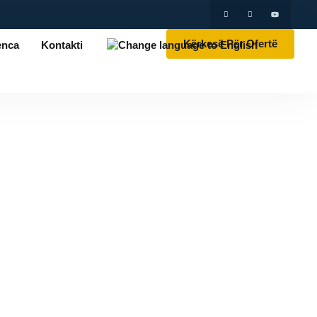
Kërkesë Për Ofertë
enca
Kontakti