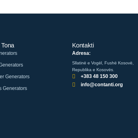
 Tona
Kontakti
erators
Adresa:
Sllatinë e Vogël, Fushë Kosovë,
Generators
Republika e Kosovës.
+383 48 150 300
r Generators
info@contanti.org
 Generators