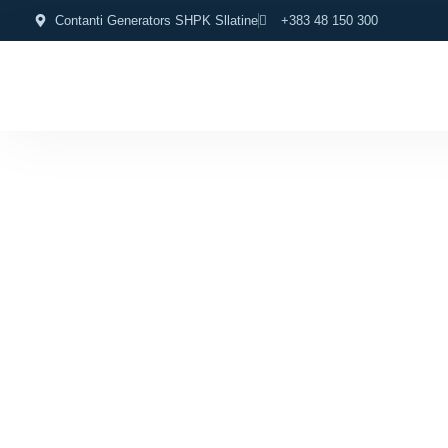
Contanti Generators SHPK Sllatine
+383 48 150 300