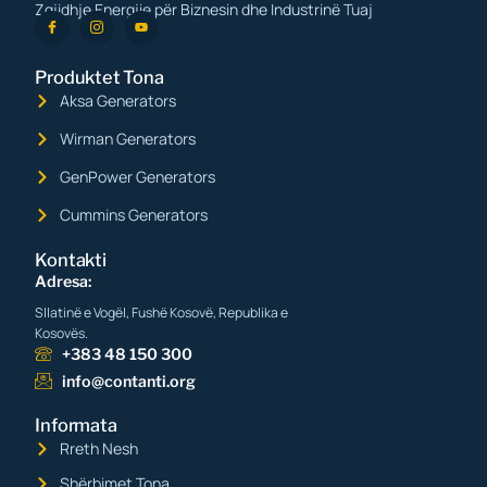
Zgjidhje Energjie për Biznesin dhe Industrinë Tuaj
Produktet Tona
Aksa Generators
Wirman Generators
GenPower Generators
Cummins Generators
Kontakti
Adresa:
Sllatinë e Vogël, Fushë Kosovë, Republika e
Kosovës.
+383 48 150 300
info@contanti.org
Informata
Rreth Nesh
Shërbimet Tona