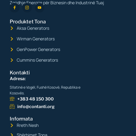
Zgjidhje Energjie për Biznesin dhe Industrinë Tuaj
Produktet Tona
Aksa Generators
Wirman Generators
GenPower Generators
Cummins Generators
Kontakti
Adresa:
Sllatinë e Vogël, Fushë Kosovë, Republika e
Kosovës.
+383 48 150 300
info@contanti.org
Informata
Rreth Nesh
Shërbimet Tona