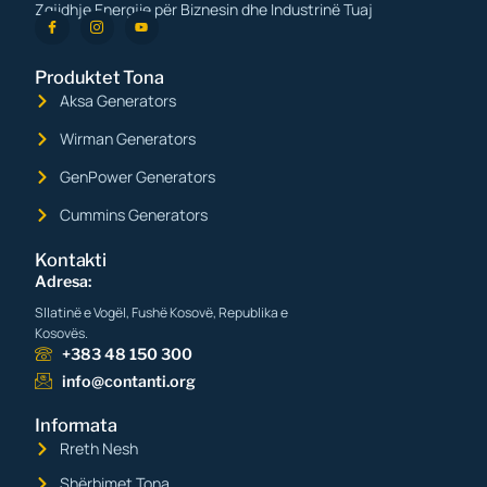
Zgjidhje Energjie për Biznesin dhe Industrinë Tuaj
Produktet Tona
Aksa Generators
Wirman Generators
GenPower Generators
Cummins Generators
Kontakti
Adresa:
Sllatinë e Vogël, Fushë Kosovë, Republika e
Kosovës.
+383 48 150 300
info@contanti.org
Informata
Rreth Nesh
Shërbimet Tona