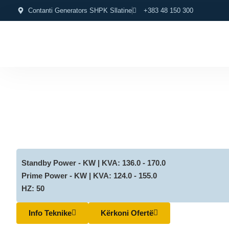
Contanti Generators SHPK Sllatine
+383 48 150 300
Standby Power - KW | KVA: 136.0 - 170.0
Prime Power - KW | KVA: 124.0 - 155.0
HZ: 50
Info Teknike
Kërkoni Ofertë