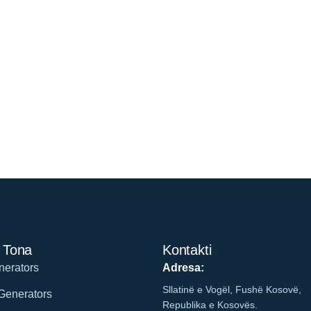
 Tona
Kontakti
erators
Adresa:
Sllatinë e Vogël, Fushë Kosovë,
Generators
Republika e Kosovës.