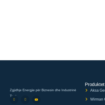
Produktet
Zgjidhje Energjie për Biznesin dhe Industrinë
Aksa Gen
Tuaj
Wirman 