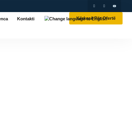
Kërkesë Për Ofertë
enca
Kontakti