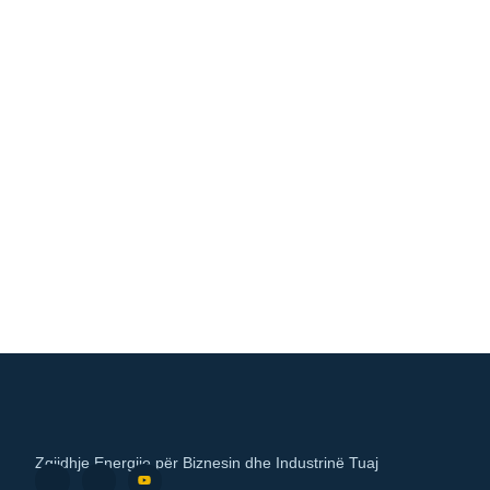
Zgjidhje Energjie për Biznesin dhe Industrinë Tuaj