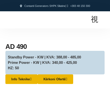
Contanti Generators SHPK Sllatine
+383 48 150 300
AD 490
Standby Power - KW | KVA: 388,00 - 485,00
Prime Power - KW | KVA: 340,00 - 425,00
HZ: 50
Info Teknike
Kërkoni Ofertë