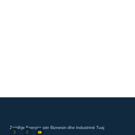
Zgjidhje Energjie për Biznesin dhe Industrinë Tuaj