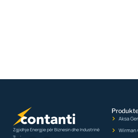
Produkte
Aksa Ge
Zgjidhje Energjie për Biznesin dhe Industrinë
Wirman 
Tuaj