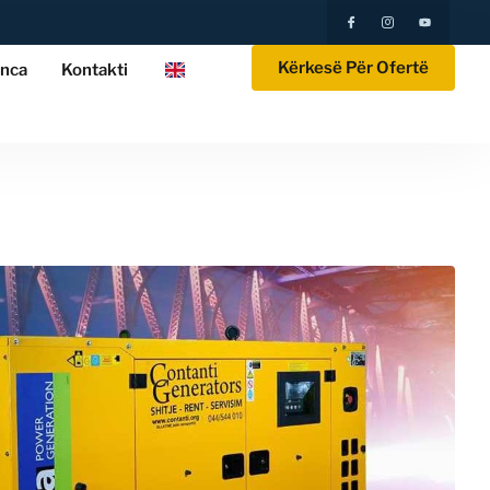
Kërkesë Për Ofertë
nca
Kontakti